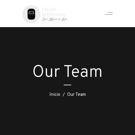
Our Team
Inicio
/
Our Team