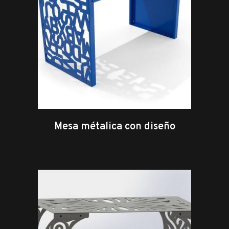
Mesa métalica con diseño
leer más