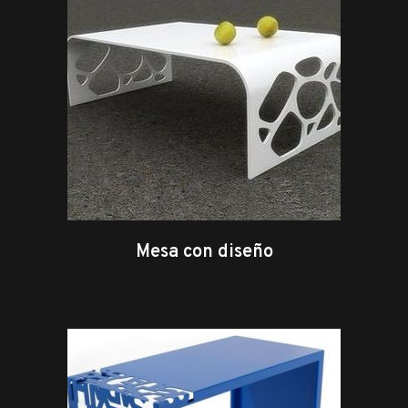
Mesa con diseño
leer más