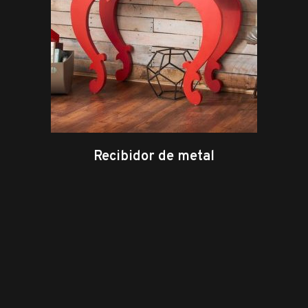
Recibidor de metal
leer más