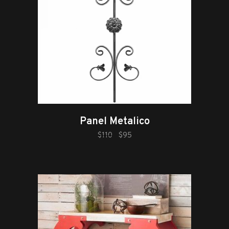
Panel Metalico
añadir al carrito
$
110
$
95