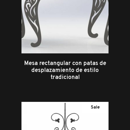
Mesa rectangular con patas de
desplazamiento de estilo
tradicional
leer más
Sale