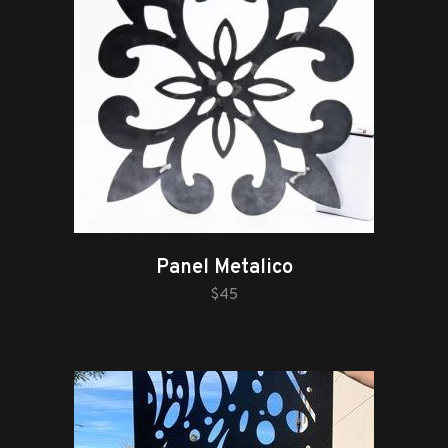
Panel Metalico
añadir al carrito
$
45