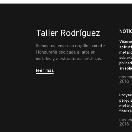
Taller Rodríguez
NOTI
Visera
Somos una empresa orgullosamente
estruc
Hondureña dedicada al arte en
metálic
cubiert
metales y a estructuras metálicas.
polica
alveola
leer más
noviem
2018
Proyec
pérgol
metáli
finaliz
noviem
2018