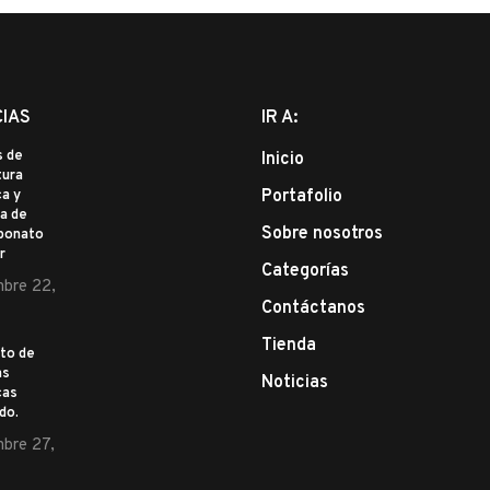
CIAS
IR A:
s de
Inicio
tura
Portafolio
a y
a de
Sobre nosotros
rbonato
r
Categorías
bre 22,
Contáctanos
Tienda
to de
as
Noticias
cas
ado.
bre 27,