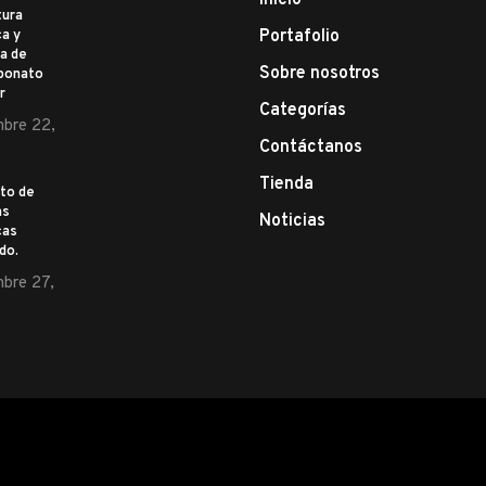
Inicio
tura
Portafolio
a y
a de
Sobre nosotros
rbonato
r
Categorías
bre 22,
Contáctanos
Tienda
to de
as
Noticias
cas
ado.
bre 27,