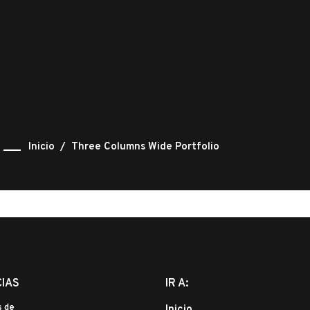
Inicio
/
Three Columns Wide Portfolio
CIAS
IR A:
s de