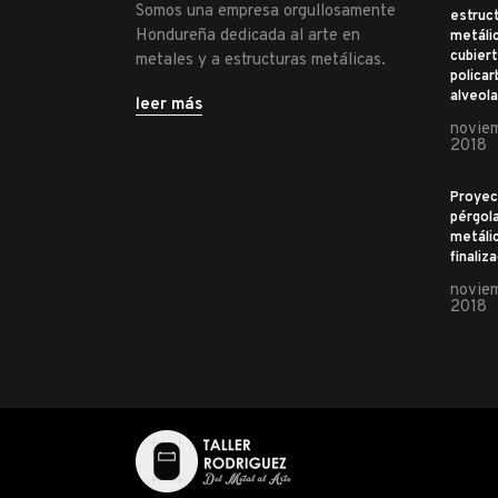
Somos una empresa orgullosamente
estruc
Hondureña dedicada al arte en
metálic
cubiert
metales y a estructuras metálicas.
polica
alveola
leer más
noviem
2018
Proyec
pérgol
metáli
finaliz
noviem
2018