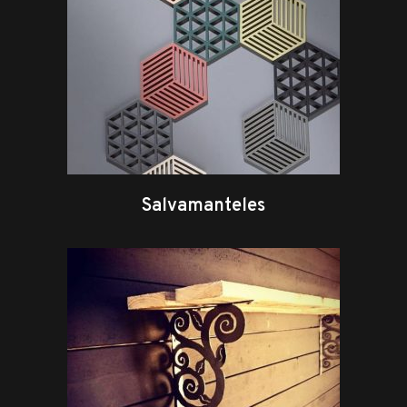
Salvamanteles
leer más